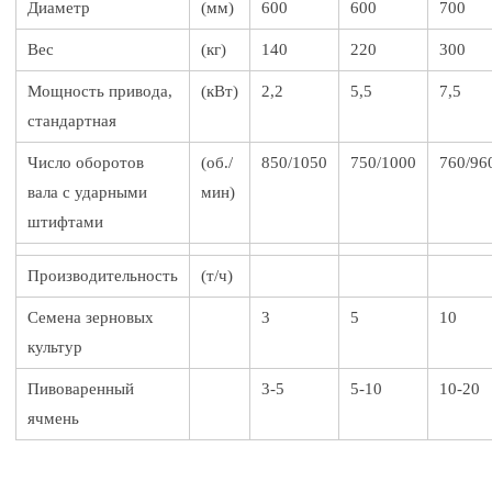
Диаметр
(мм)
600
600
700
Вес
(кг)
140
220
300
Мощность привода,
(кВт)
2,2
5,5
7,5
стандартная
Число оборотов
(об./
850/1050
750/1000
760/96
вала с ударными
мин)
штифтами
Производительность
(т/ч)
Семена зерновых
3
5
10
культур
Пивоваренный
3-5
5-10
10-20
ячмень